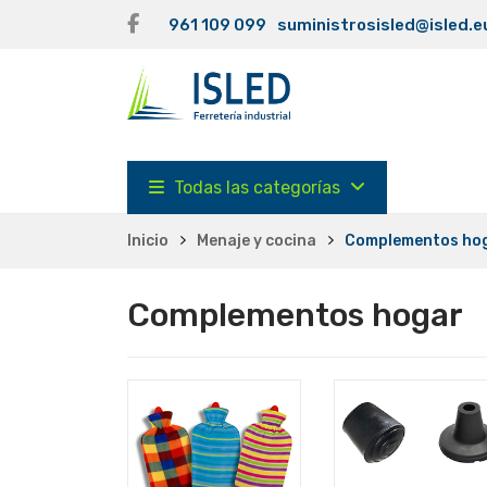
961 109 099
suministrosisled@isled.e
Todas las categorías
Inicio
Menaje y cocina
Complementos ho
Complementos hogar