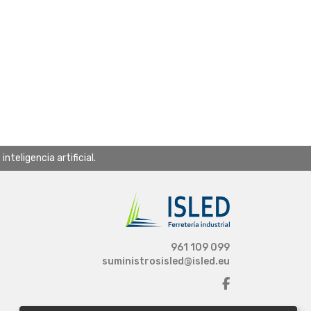
teligencia artificial.
961 109 099
suministrosisled@isled.eu