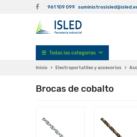
961 109 099
suministrosisled@isled.e
Todas las categorías
Inicio
Electroportatiles y accesorios
Acc
Brocas de cobalto