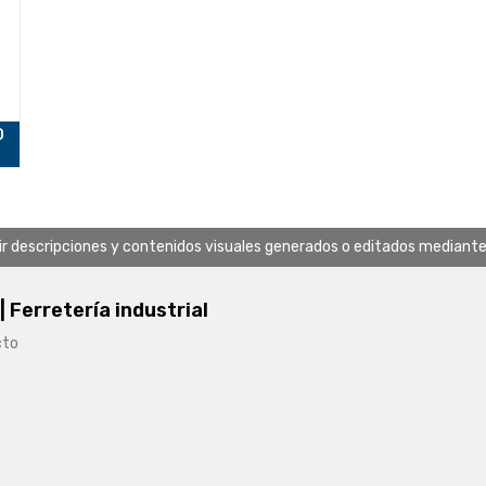
O
uir descripciones y contenidos visuales generados o editados mediante in
 | Ferretería industrial
cto