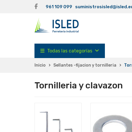
961 109 099
suministrosisled@isled.e
Todas las categorías
Inicio
Sellantes -fijacion y tornilleria
Tor
Tornilleria y clavazon