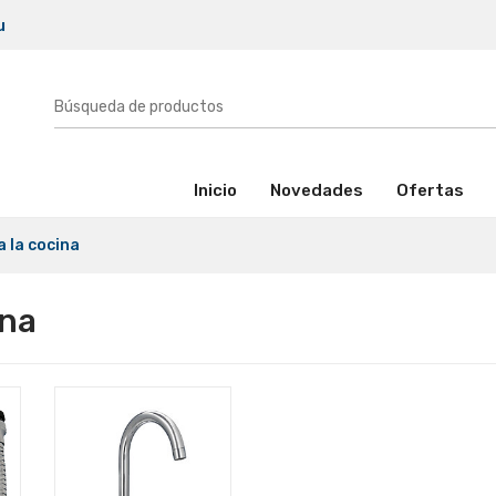
u
(activo)
Inicio
Novedades
Ofertas
 la cocina
ina