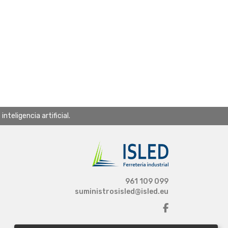
teligencia artificial.
961 109 099
suministrosisled@isled.eu