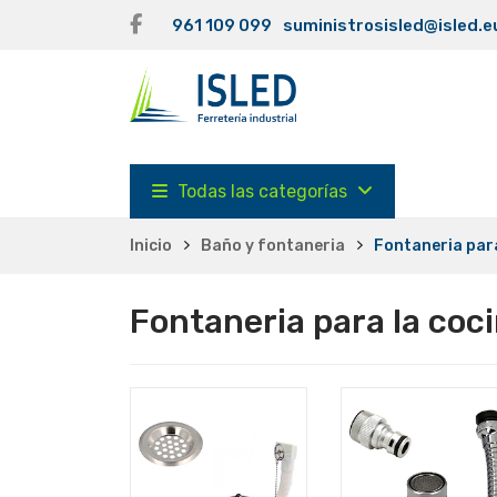
961 109 099
suministrosisled@isled.e
Todas las categorías
Inicio
Baño y fontaneria
Fontaneria para
Fontaneria para la coc