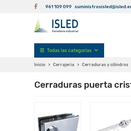
961 109 099
suministrosisled@isled.e
Todas las categorías
Inicio
Cerrajeria
Cerraduras y cilindros
Cerraduras puerta crist