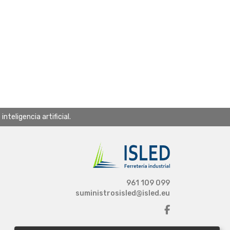
teligencia artificial.
961 109 099
suministrosisled@isled.eu