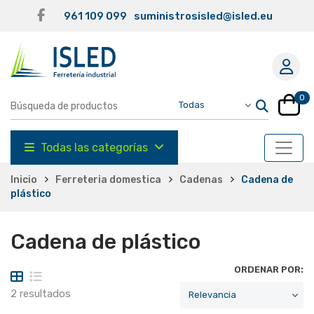
961 109 099
suministrosisled@isled.eu
0
Todas las categorías
Inicio
Ferreteria domestica
Cadenas
Cadena de
plástico
Cadena de plástico
ORDENAR POR:
2 resultados