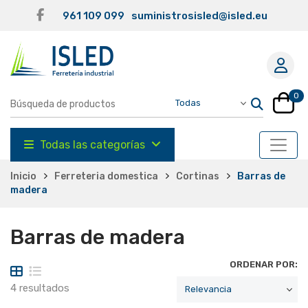
961 109 099
suministrosisled@isled.eu
0
Todas las categorías
Inicio
Ferreteria domestica
Cortinas
Barras de
madera
Barras de madera
ORDENAR POR:
4 resultados