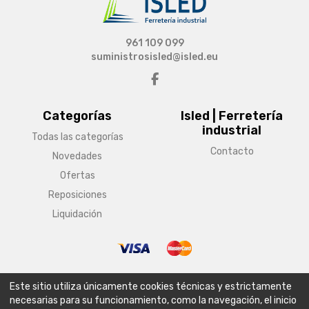
961 109 099
suministrosisled@isled.eu
Categorías
Isled | Ferretería
industrial
Todas las categorías
Contacto
Novedades
Ofertas
Reposiciones
Liquidación
© Copyright 2026 Isled | Ferretería industrial
Este sitio utiliza únicamente cookies técnicas y estrictamente
Aviso legal
Condiciones generales de venta
Política de envío
necesarias para su funcionamiento, como la navegación, el inicio