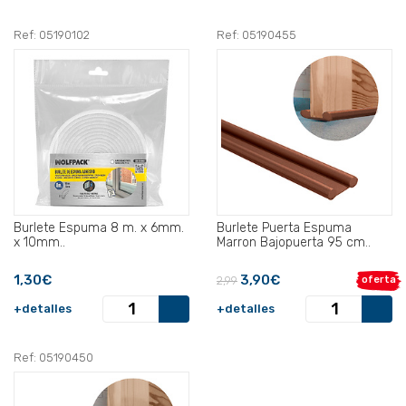
Ref: 05190102
Ref: 05190455
Burlete Espuma 8 m. x 6mm.
Burlete Puerta Espuma
x 10mm..
Marron Bajopuerta 95 cm..
1,30€
3,90€
2,99
oferta
+detalles
+detalles
Ref: 05190450