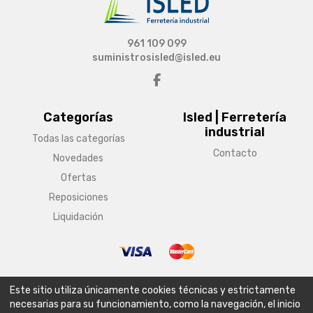
961 109 099
suministrosisled@isled.eu
Categorías
Isled | Ferretería
industrial
Todas las categorías
Contacto
Novedades
Ofertas
Reposiciones
Liquidación
© Copyright 2026 Isled | Ferretería industrial
Este sitio utiliza únicamente cookies técnicas y estrictamente
Aviso legal
Condiciones generales de venta
Política de envío
necesarias para su funcionamiento, como la navegación, el inicio