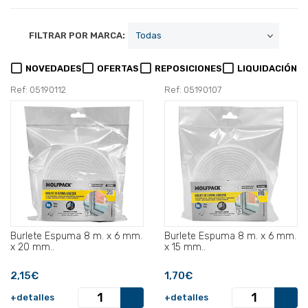
FILTRAR POR MARCA:
NOVEDADES
OFERTAS
REPOSICIONES
LIQUIDACIÓN
Ref: 05190112
Ref: 05190107
Burlete Espuma 8 m. x 6 mm.
Burlete Espuma 8 m. x 6 mm.
x 20 mm..
x 15 mm..
2,15€
1,70€
+detalles
+detalles