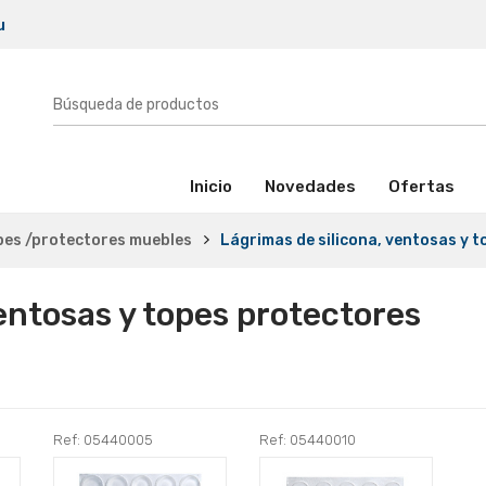
u
(activo)
Inicio
Novedades
Ofertas
opes /protectores muebles
Lágrimas de silicona, ventosas y 
entosas y topes protectores
Ref: 05440005
Ref: 05440010