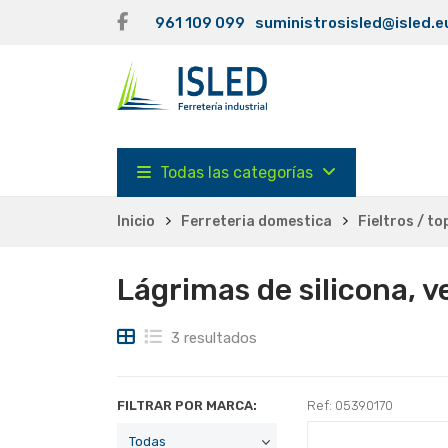
961 109 099
suministrosisled@isled.e
Todas las categorías
Inicio
Ferreteria domestica
Fieltros / t
Lágrimas de silicona, v
3 resultados
FILTRAR POR MARCA:
Ref: 05390170