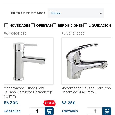
FILTRAR POR MARCA:
NOVEDADES
OFERTAS
REPOSICIONES
LIQUIDACIÓN
Ref: 04041530
Ref: 04042005
Monomando "Línea Flow"
Monomando Lavabo Cartucho
Lavabo Cartucho Ceramico Ø
Ceramico Ø 40 mm..
40 mm..
56,30€
32,25€
oferta
+detalles
+detalles