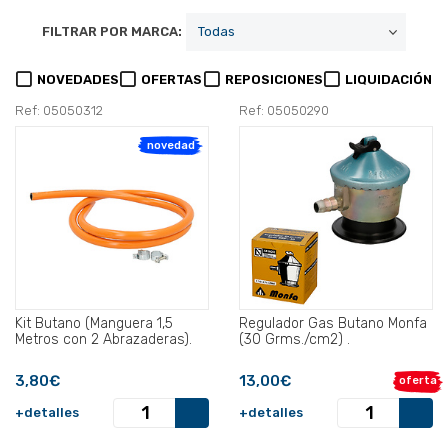
FILTRAR POR MARCA:
NOVEDADES
OFERTAS
REPOSICIONES
LIQUIDACIÓN
Ref: 05050312
Ref: 05050290
novedad
Kit Butano (Manguera 1,5
Regulador Gas Butano Monfa
Metros con 2 Abrazaderas).
(30 Grms./cm2) .
3,80€
13,00€
oferta
+detalles
+detalles