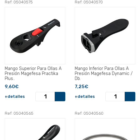
Ref: 05040575
Ref: 05040570
Mango Superior Para Ollas A
Mango Inferior Para Ollas A
Presión Magefesa Practika
Presión Magefesa Dynamic /
Plus..
Db.
9,60€
7,25€
+detalles
+detalles
Ref: 05040565
Ref: 05040560