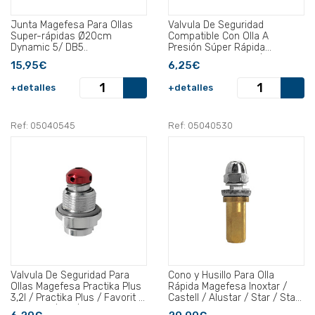
Junta Magefesa Para Ollas
Valvula De Seguridad
Super-rápidas Ø20cm
Compatible Con Olla A
Dynamic 5/ DB5..
Presión Súper Rápida
Magefesa Dynamic / DB.
15,95€
6,25€
+detalles
+detalles
Ref: 05040545
Ref: 05040530
Valvula De Seguridad Para
Cono y Husillo Para Olla
Ollas Magefesa Practika Plus
Rápida Magefesa Inoxtar /
3,2l / Practika Plus / Favorit /
Castell / Alustar / Star / Star
Dynamic / Db / Athenas
Plié.