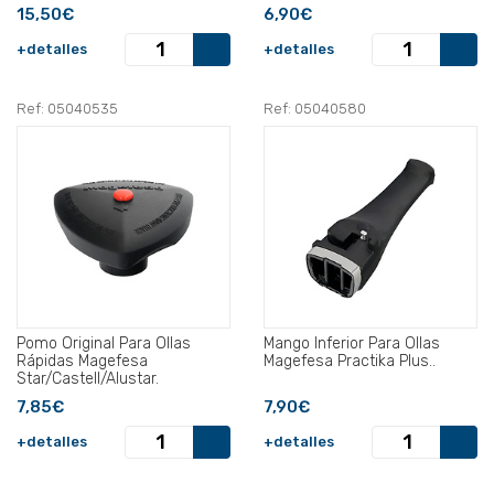
15,50€
6,90€
+detalles
+detalles
Ref: 05040535
Ref: 05040580
Pomo Original Para Ollas
Mango Inferior Para Ollas
Rápidas Magefesa
Magefesa Practika Plus..
Star/Castell/Alustar.
7,85€
7,90€
+detalles
+detalles