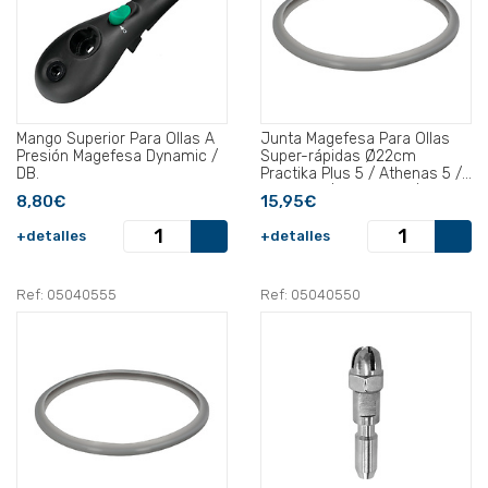
Mango Superior Para Ollas A
Junta Magefesa Para Ollas
Presión Magefesa Dynamic /
Super-rápidas Ø22cm
DB.
Practika Plus 5 / Athenas 5 /
Favorit 5 / Dynamic 5/ Db5..
8,80€
15,95€
+detalles
+detalles
Ref: 05040555
Ref: 05040550