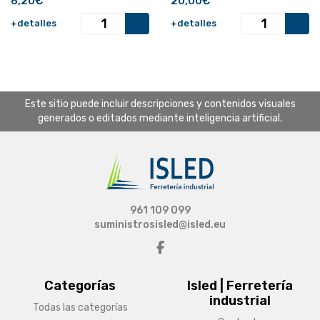
6,20€
20,00€
Recambio oficial.
+detalles
+detalles
Este sitio puede incluir descripciones y contenidos visuales
generados o editados mediante inteligencia artificial.
961 109 099
suministrosisled@isled.eu
Categorías
Isled | Ferretería
industrial
Todas las categorías