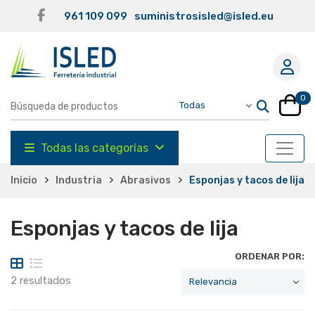
961 109 099
suministrosisled@isled.eu
0
Todas las categorías
Inicio
Industria
Abrasivos
Esponjas y tacos de lija
Esponjas y tacos de lija
ORDENAR POR:
2 resultados