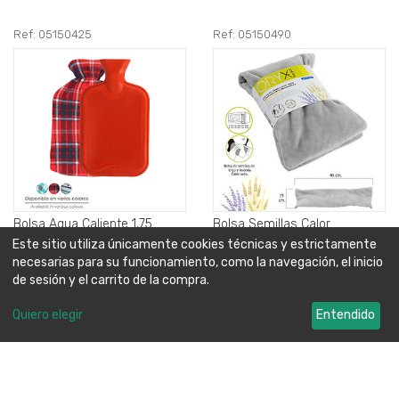
Ref: 05150425
Ref: 05150490
Bolsa Agua Caliente 1,75
Bolsa Semillas Calor
Litros Polar Colores Surtidos.
Microondas Desenfundable
Este sitio utiliza únicamente cookies técnicas y estrictamente
45 x 15 cm..
necesarias para su funcionamiento, como la navegación, el inicio
8,65€
7,95€
de sesión y el carrito de la compra.
+detalles
+detalles
Quiero elegir
Entendido