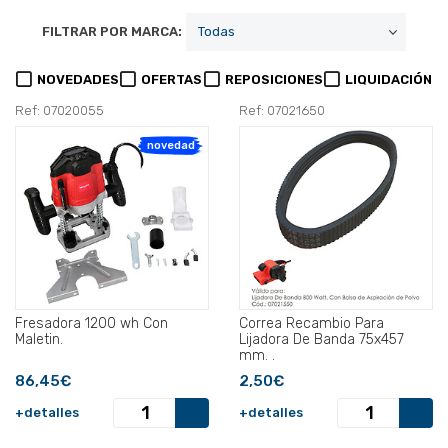
FILTRAR POR MARCA:
NOVEDADES
OFERTAS
REPOSICIONES
LIQUIDACIÓN
Ref: 07020055
Ref: 07021650
novedad
Fresadora 1200 wh Con
Correa Recambio Para
Maletin.
Lijadora De Banda 75x457
mm. .
86,45€
2,50€
+detalles
+detalles