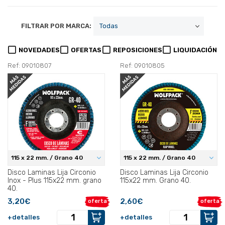
FILTRAR POR MARCA:
NOVEDADES
OFERTAS
REPOSICIONES
LIQUIDACIÓN
Ref: 09010807
Ref: 09010805
115 x 22 mm. / Grano 40
115 x 22 mm. / Grano 40
Disco Laminas Lija Circonio
Disco Laminas Lija Circonio
Inox - Plus 115x22 mm. grano
115x22 mm. Grano 40.
40.
3,20€
2,60€
oferta
oferta
+detalles
+detalles