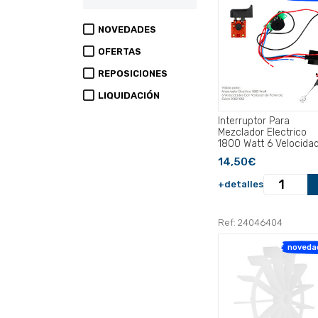
NOVEDADES
OFERTAS
REPOSICIONES
LIQUIDACIÓN
Interruptor Para
Mezclador Electrico
1800 Watt 6 Velocida
Con Variador de
14,50€
Potencia.
+detalles
Ref: 24046404
noveda