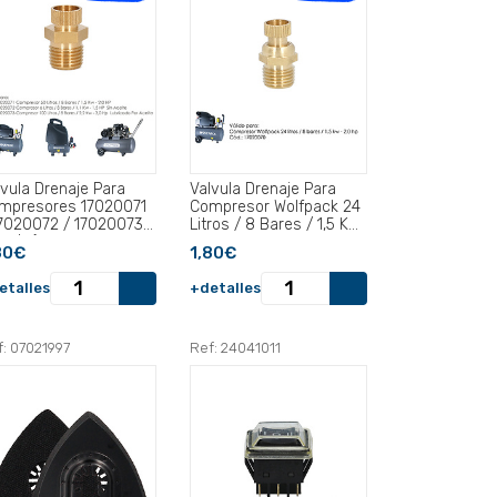
lvula Drenaje Para
Valvula Drenaje Para
mpresores 17020071
Compresor Wolfpack 24
17020072 / 17020073
Litros / 8 Bares / 1,5 Kw
53/71).
- 2,0 HP .
80€
1,80€
etalles
+detalles
: 07021997
Ref: 24041011