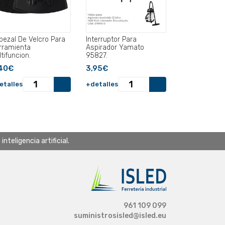
bezal De Velcro Para
Interruptor Para
rramienta
Aspirador Yamato
tifuncion.
95827.
40€
3,95€
etalles
+detalles
teligencia artificial.
961 109 099
suministrosisled@isled.eu