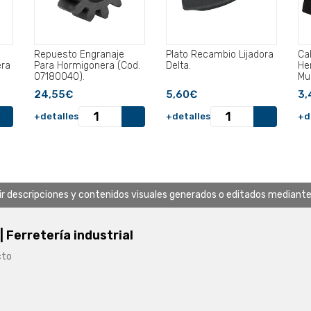
Repuesto Engranaje
Plato Recambio Lijadora
Ca
era
Para Hormigonera (Cod.
Delta.
He
07180040).
Mul
24,55€
5,60€
3,
+detalles
+detalles
+d
uir descripciones y contenidos visuales generados o editados mediante in
 | Ferretería industrial
cto