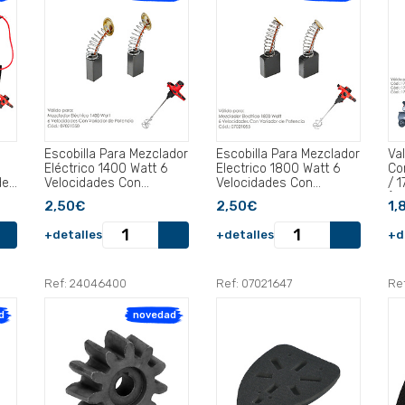
Escobilla Para Mezclador
Escobilla Para Mezclador
Va
Eléctrico 1400 Watt 6
Electrico 1800 Watt 6
Co
des
Velocidades Con
Velocidades Con
/ 
Variador De Potencia.
Variador de Potencia.
(P.
2,50€
2,50€
1,
+detalles
+detalles
+d
Ref: 24046400
Ref: 07021647
Ref
d
novedad