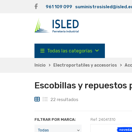
961 109 099
suministrosisled@isled.e
Todas las categorías
Inicio
Electroportatiles y accesorios
Acc
Escobillas y repuestos 
22 resultados
FILTRAR POR MARCA:
Ref: 24041310
noveda