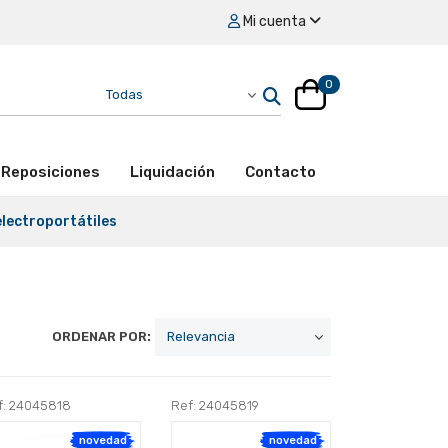
Mi cuenta
0
Reposiciones
Liquidación
Contacto
electroportátiles
ORDENAR POR:
f: 24045818
Ref: 24045819
novedad
novedad