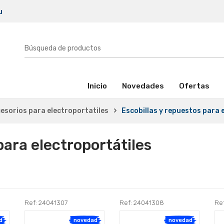
u
(activo)
Inicio
Novedades
Ofertas
esorios para electroportatiles
Escobillas y repuestos para 
para electroportátiles
Ref: 24041307
Ref: 24041308
Re
d
novedad
novedad