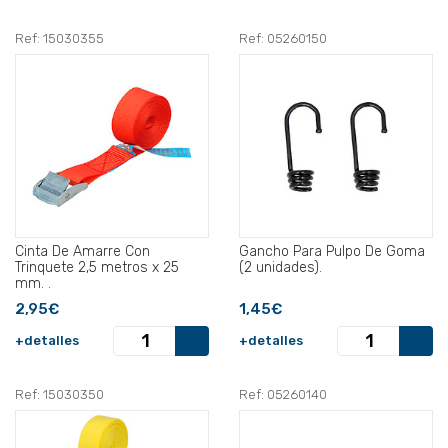
Ref: 15030355
Ref: 05260150
Cinta De Amarre Con
Gancho Para Pulpo De Goma
Trinquete 2,5 metros x 25
(2 unidades).
mm. .
2,95€
1,45€
+detalles
+detalles
Ref: 15030350
Ref: 05260140