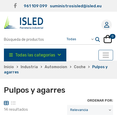
961 109 099
suministrosisled@isled.eu
0
Todas las categorías
Inicio
Industria
Automocion
Coche
Pulpos y
agarres
Pulpos y agarres
ORDENAR POR:
14 resultados