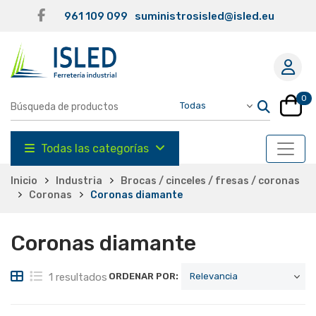
961 109 099
suministrosisled@isled.eu
0
Todas las categorías
Inicio
Industria
Brocas / cinceles / fresas / coronas
Coronas
Coronas diamante
Coronas diamante
1 resultados
ORDENAR POR: