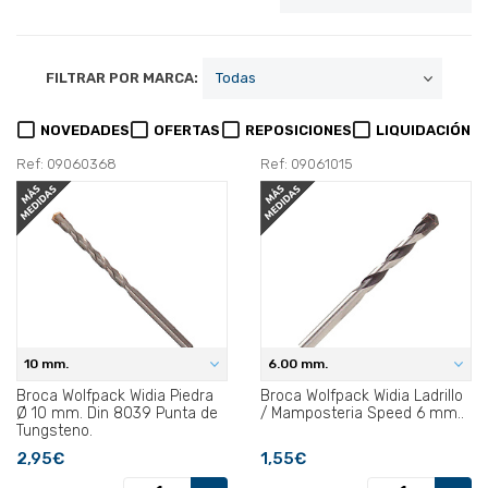
FILTRAR POR MARCA:
NOVEDADES
OFERTAS
REPOSICIONES
LIQUIDACIÓN
Ref: 09060368
Ref: 09061015
10 mm.
6.00 mm.
Broca Wolfpack Widia Piedra
Broca Wolfpack Widia Ladrillo
Ø 10 mm. Din 8039 Punta de
/ Mamposteria Speed 6 mm..
Tungsteno.
2,95€
1,55€