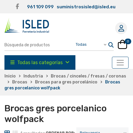
961 109 099
suministrosisled@isled.eu
0
Todas las categorías
Inicio
Industria
Brocas / cinceles / fresas / coronas
Brocas
Brocas para gres porcelánico
Brocas
gres porcelanico wolfpack
Brocas gres porcelanico
wolfpack
ORDENAR POR: