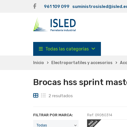
961 109 099
suministrosisled@isled.e
Todas las categorías
Inicio
Electroportatiles y accesorios
Acc
Brocas hss sprint mast
2 resultados
FILTRAR POR MARCA:
Ref: 09080314