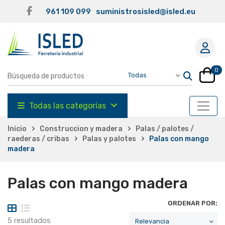
961 109 099
suministrosisled@isled.eu
0
Todas las categorías
Inicio
Construccion y madera
Palas / palotes /
raederas / cribas
Palas y palotes
Palas con mango
madera
Palas con mango madera
ORDENAR POR:
5 resultados