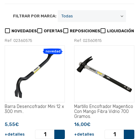
FILTRAR POR MARCA:
NOVEDADES
OFERTAS
REPOSICIONES
LIQUIDACIÓN
Ref: 02360575
Ref: 02360815
novedad
Barra Desencofrador Mini 12 x
Martillo Encofrador Magentico
300 mm..
Con Mango Fibra Vidrio 700
Gramos.
5,55€
16,00€
+detalles
+detalles