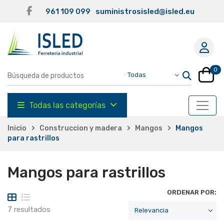
961 109 099
suministrosisled@isled.eu
0
Todas las categorías
Inicio
Construccion y madera
Mangos
Mangos
para rastrillos
Mangos para rastrillos
ORDENAR POR:
7 resultados