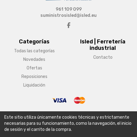
961 109 099
suministrosisled@isled.eu
Categorías
Isled | Ferretería
industrial
Todas las categorías
Contacto
Novedades
Ofertas
Reposiciones
Liquidación
© Copyright 2026 Isled | Ferretería industrial
Este sitio utiliza únicamente cookies técnicas y estrictamente
Aviso legal
Condiciones generales de venta
Política de envío
necesarias para su funcionamiento, como la navegación, el inicio
de sesión y el carrito de la compra.
Política de privacidad
Política de cookies
Configurar cookies