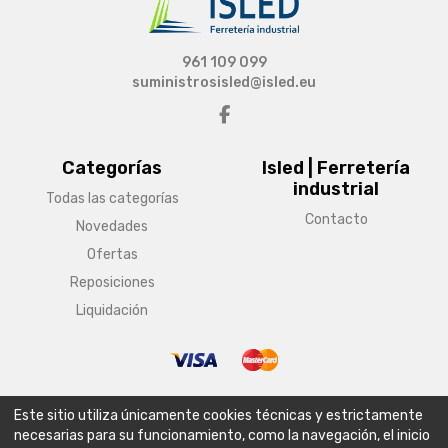
961 109 099
suministrosisled@isled.eu
Categorías
Isled | Ferretería
industrial
Todas las categorías
Contacto
Novedades
Ofertas
Reposiciones
Liquidación
© Copyright 2026 Isled | Ferretería industrial
Este sitio utiliza únicamente cookies técnicas y estrictamente
Aviso legal
Condiciones generales de venta
Política de envío
necesarias para su funcionamiento, como la navegación, el inicio