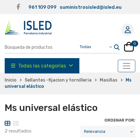
961 109 099
suministrosisled@isled.eu
0
Todas las categorías
Inicio
Sellantes -fijacion y tornilleria
Masillas
Ms
universal elástico
Ms universal elástico
ORDENAR POR:
2 resultados