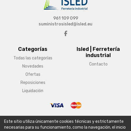
961 109 099
suministrosisled@isled.eu
Categorías
Isled | Ferretería
industrial
Todas las categorías
Contacto
Novedades
Ofertas
Reposiciones
Liquidación
© Copyright 2026 Isled | Ferretería industrial
Este sitio utiliza únicamente cookies técnicas y estrictamente
Aviso legal
Condiciones generales de venta
Política de envío
necesarias para su funcionamiento, como la navegación, el inicio