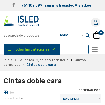
961 109 099
suministrosisled@isled.eu
0
Todas las categorías
Inicio
Sellantes -fijacion y tornilleria
Cintas
adhesivas
Cintas doble cara
Cintas doble cara
ORDENAR POR:
5 resultados