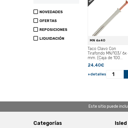
NOVEDADES
OFERTAS
REPOSICIONES
LIQUIDACIÓN
MN 6x40
Taco Clavo Con
Tirafondo MN/103/ 6x
mm. (Caja de 100
piezas).
24,40€
+detalles
Este sitio puede incl
Categorías
Isled