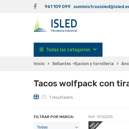
961 109 099
suministrosisled@isled.e
Todas las categorías
Inicio
Sellantes -fijacion y tornilleria
Anc
Tacos wolfpack con ti
1 resultados
FILTRAR POR MARCA:
Ref: 13130205