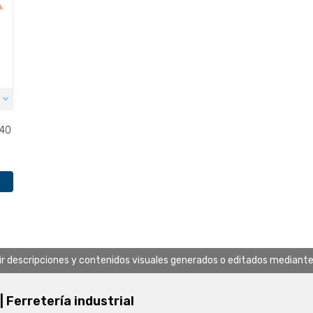
 40
uir descripciones y contenidos visuales generados o editados mediante in
 | Ferretería industrial