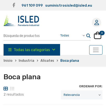
961 109 099
suministrosisled@isled.eu
0
Todas las categorías
Inicio
Industria
Alicates
Boca plana
Boca plana
ORDENAR POR:
2 resultados