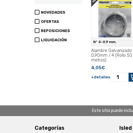
NOVEDADES
OFERTAS
REPOSICIONES
LIQUIDACIÓN
Nº 4-0.9 mm.
Alambre Galvanizado
0,90mm / 4 (Rollo 50
metros).
4,05€
+detalles
Este sitio puede incl
Categorías
Isled