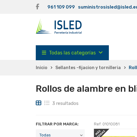
961 109 099
suministrosisled@isled.e
Todas las categorías
Inicio
Sellantes -fijacion y tornilleria
Rol
Rollos de alambre en bl
3 resultados
FILTRAR POR MARCA:
Ref: 01010081