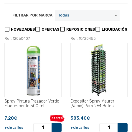
FILTRAR POR MARCA:
NOVEDADES
OFERTAS
REPOSICIONES
LIQUIDACIÓN
Ref: 12060407
Ref: 18120455
Spray Pintura Trazador Verde
Expositor Spray Maurer
Fluorescente 500 ml..
(Vacio) Para 264 Botes.
7,20€
583,40€
oferta
+detalles
+detalles