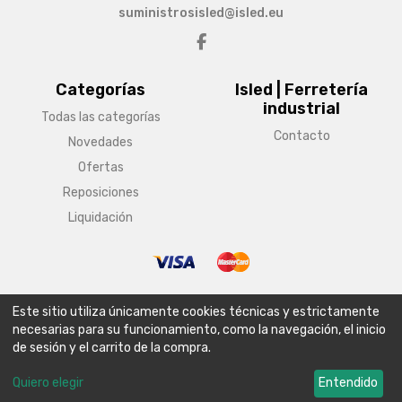
suministrosisled@isled.eu
Categorías
Isled | Ferretería
industrial
Todas las categorías
Contacto
Novedades
Ofertas
Reposiciones
Liquidación
© Copyright 2026 Isled | Ferretería industrial
Este sitio utiliza únicamente cookies técnicas y estrictamente
Aviso legal
Condiciones generales de venta
Política de envío
necesarias para su funcionamiento, como la navegación, el inicio
de sesión y el carrito de la compra.
Política de privacidad
Política de cookies
Configurar cookies
Quiero elegir
Entendido