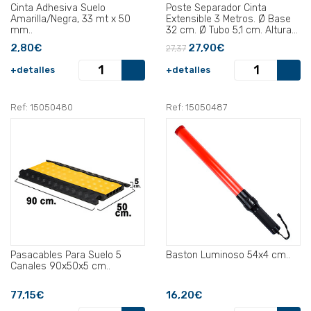
Cinta Adhesiva Suelo
Poste Separador Cinta
Amarilla/Negra, 33 mt x 50
Extensible 3 Metros. Ø Base
mm..
32 cm. Ø Tubo 5,1 cm. Altura
91 cm..
2,80€
27,90€
27,37
+detalles
+detalles
Ref: 15050480
Ref: 15050487
Pasacables Para Suelo 5
Baston Luminoso 54x4 cm..
Canales 90x50x5 cm..
77,15€
16,20€