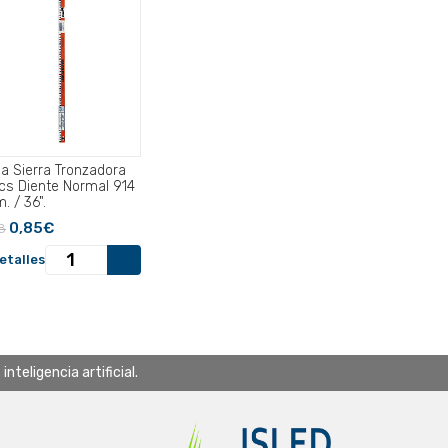
ja Sierra Tronzadora
cs Diente Normal 914
. / 36".
0,85€
8
etalles
teligencia artificial.