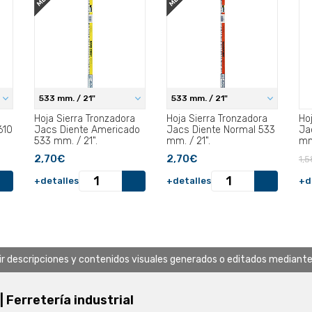
533 mm. / 21"
533 mm. / 21"
Hoja Sierra Tronzadora
Hoja Sierra Tronzadora
Ho
610
Jacs Diente Americado
Jacs Diente Normal 533
Ja
533 mm. / 21".
mm. / 21".
mm
2,70€
2,70€
1,5
+detalles
+detalles
+d
uir descripciones y contenidos visuales generados o editados mediante in
 | Ferretería industrial