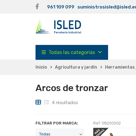
961 109 099
suministrosisled@isled.e
Todas las categorías
Inicio
Agricultura y jardín
Herramientas 
Arcos de tronzar
4 resultados
FILTRAR POR MARCA:
Ref: 08200002