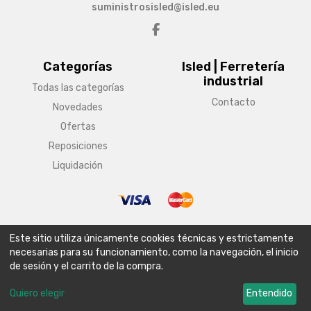
suministrosisled@isled.eu
Categorías
Isled | Ferretería
industrial
Todas las categorías
Contacto
Novedades
Ofertas
Reposiciones
Liquidación
© Copyright 2026 Isled | Ferretería industrial
Este sitio utiliza únicamente cookies técnicas y estrictamente
Aviso legal
Condiciones generales de venta
Política de envío
necesarias para su funcionamiento, como la navegación, el inicio
de sesión y el carrito de la compra.
Política de privacidad
Política de cookies
Configurar cookies
Quiero elegir
Entendido