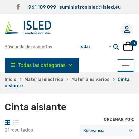
961 109 099
suministrosisled@isled.eu
0
Todas las categorías
Inicio
Material electrico
Materiales varios
Cinta
aislante
Cinta aislante
ORDENAR POR:
21 resultados