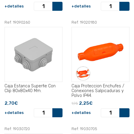
+detalles
+detalles
Ref: 19090260
Ref: 19020180
Caja Estanca Superfie Con
Caja Proteccion Enchufes /
Clip 80x80x40 Mm.
Conexiones Salpicaduras y
Polvo IP44.
2,70€
2,25€
1,95
+detalles
+detalles
Ref: 19030720
Ref: 19030705