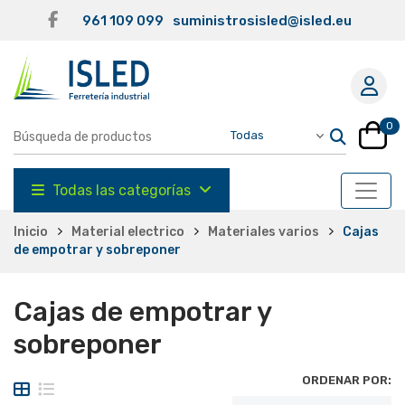
961 109 099
suministrosisled@isled.eu
0
Todas las categorías
Inicio
Material electrico
Materiales varios
Cajas
de empotrar y sobreponer
Cajas de empotrar y
sobreponer
ORDENAR POR: