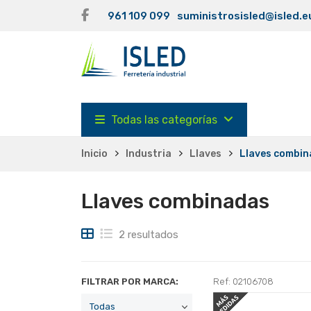
961 109 099
suministrosisled@isled.e
Todas las categorías
Inicio
Industria
Llaves
Llaves combi
Llaves combinadas
2 resultados
FILTRAR POR MARCA:
Ref: 02106708