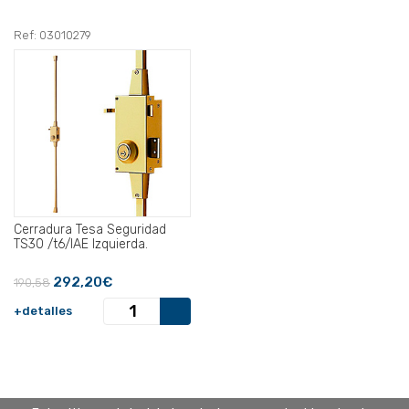
Ref: 03010279
Cerradura Tesa Seguridad
TS30 /t6/IAE Izquierda.
292,20€
190,58
+detalles