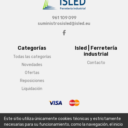
961 109 099
suministrosisled@isled.eu
Categorías
Isled | Ferretería
industrial
Todas las categorías
Contacto
Novedades
Ofertas
Reposiciones
Liquidación
© Copyright 2026 Isled | Ferretería industrial
Este sitio utiliza únicamente cookies técnicas y estrictamente
Aviso legal
Condiciones generales de venta
Política de envío
necesarias para su funcionamiento, como la navegación, el inicio