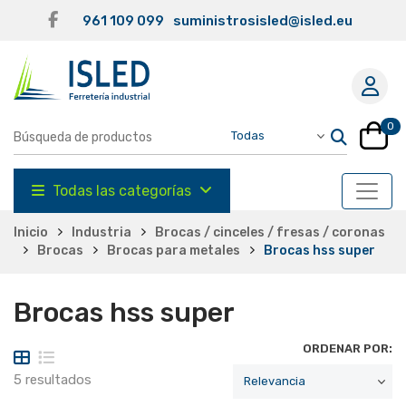
961 109 099
suministrosisled@isled.eu
0
Todas las categorías
Inicio
Industria
Brocas / cinceles / fresas / coronas
Brocas
Brocas para metales
Brocas hss super
Brocas hss super
ORDENAR POR:
5 resultados