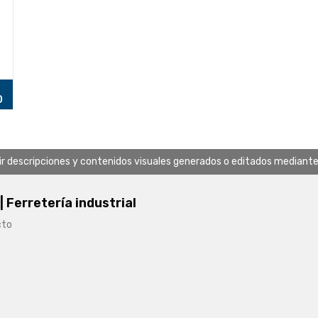
O
uir descripciones y contenidos visuales generados o editados mediante in
 | Ferretería industrial
cto