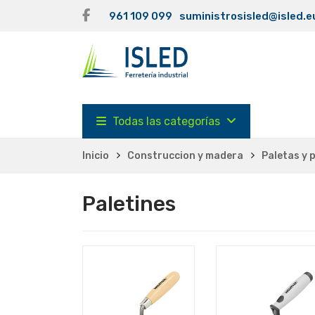
961 109 099
suministrosisled@isled.e
Todas las categorías
Inicio
Construccion y madera
Paletas y 
Paletines