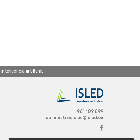
teligencia artificial.
961 109 099
suministrosisled@isled.eu