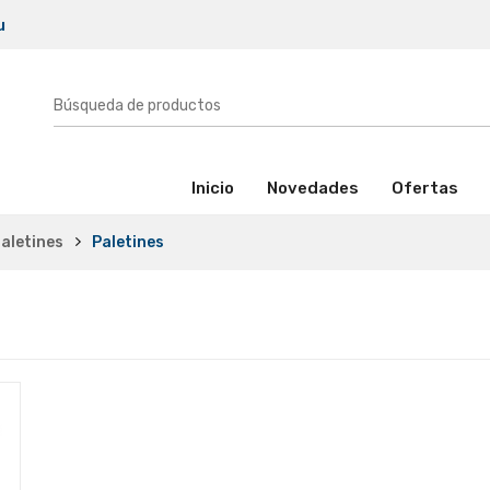
u
(activo)
Inicio
Novedades
Ofertas
paletines
Paletines