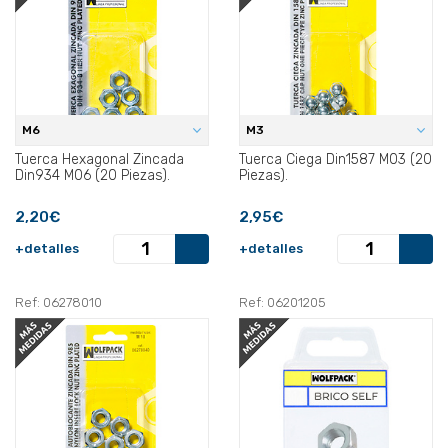
M6
M3
Tuerca Hexagonal Zincada
Tuerca Ciega Din1587 M03 (20
Din934 M06 (20 Piezas).
Piezas).
2,20€
2,95€
+detalles
+detalles
Ref: 06278010
Ref: 06201205