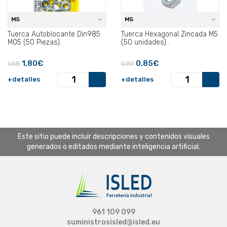
M5
M5
Tuerca Autoblocante Din985
Tuerca Hexagonal Zincada M5
M05 (50 Piezas).
(50 unidades) .
1,80€
0,85€
1,58
0,59
+detalles
+detalles
Este sitio puede incluir descripciones y contenidos visuales
generados o editados mediante inteligencia artificial.
961 109 099
suministrosisled@isled.eu