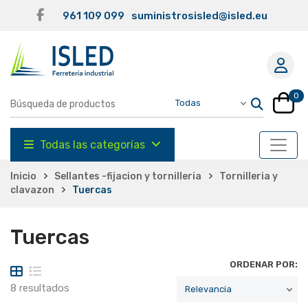
961 109 099
suministrosisled@isled.eu
0
Todas las categorías
Inicio
Sellantes -fijacion y tornilleria
Tornilleria y
clavazon
Tuercas
Tuercas
ORDENAR POR:
8 resultados