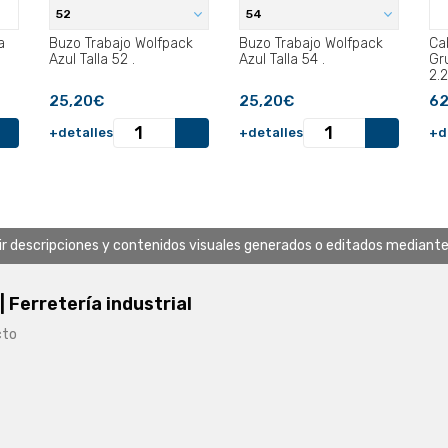
52
54
a
Buzo Trabajo Wolfpack
Buzo Trabajo Wolfpack
Ca
Azul Talla 52 .
Azul Talla 54 .
Gr
2.
25,20€
25,20€
62
+detalles
+detalles
+d
uir descripciones y contenidos visuales generados o editados mediante in
 | Ferretería industrial
cto