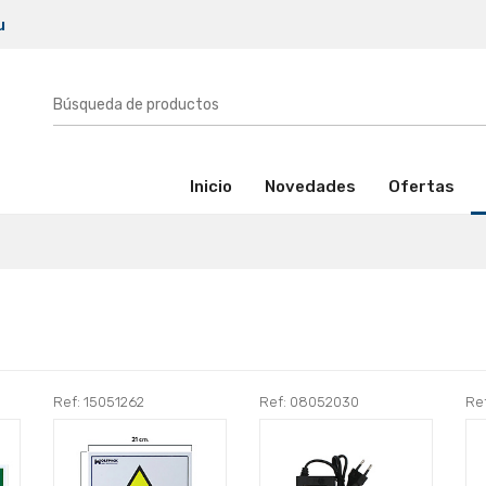
u
(activo)
Inicio
Novedades
Ofertas
Ref: 15051262
Ref: 08052030
Re