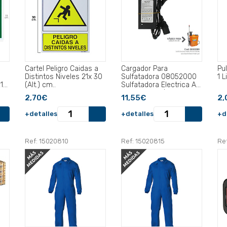
Cartel Peligro Caidas a
Cargador Para
Pu
Distintos Niveles 21x 30
Sulfatadora 08052000
1 L
1
(Alt.) cm..
Sulfatadora Electrica A
Bateria 12 V / 8
2,70€
11,55€
2,
Amperios.
+detalles
+detalles
+d
Ref: 15020810
Ref: 15020815
Re