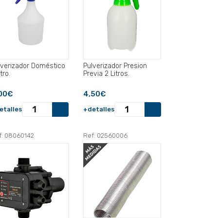
lverizador Doméstico
Pulverizador Presion
itro.
Previa 2 Litros.
00€
4,50€
etalles
+detalles
f: 08060142
Ref: 02560006