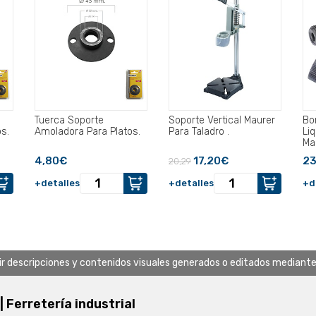
Tuerca Soporte
Soporte Vertical Maurer
Bo
s.
Amoladora Para Platos.
Para Taladro .
Li
Ma
4,80€
17,20€
23
20,29
+detalles
+detalles
+d
uir descripciones y contenidos visuales generados o editados mediante in
 | Ferretería industrial