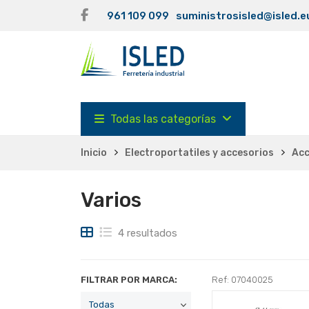
961 109 099
suministrosisled@isled.e
Todas las categorías
Inicio
Electroportatiles y accesorios
Acc
Varios
4 resultados
FILTRAR POR MARCA:
Ref: 07040025