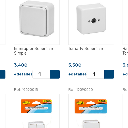
Interruptor Superficie
Toma Tv Superficie .
Ba
Simple.
To
3,40€
5,50€
3,
+detalles
+detalles
+d
Ref: 19090015
Ref: 19090020
Re