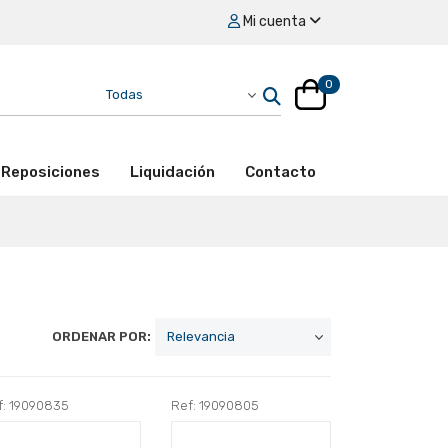
Mi cuenta
0
Reposiciones
Liquidación
Contacto
ORDENAR POR:
f: 19090835
Ref: 19090805