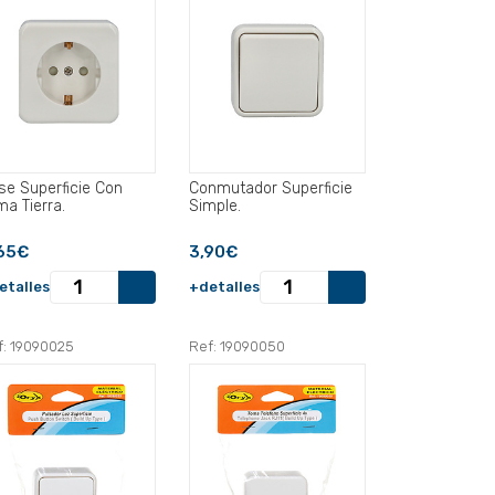
se Superficie Con
Conmutador Superficie
ma Tierra.
Simple.
65€
3,90€
etalles
+detalles
f: 19090025
Ref: 19090050