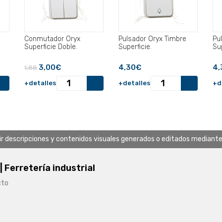
Conmutador Oryx
Pulsador Oryx Timbre
Pu
Superficie Doble.
Superficie.
Sup
3,00€
4,30€
4,
1,88
+detalles
+detalles
+d
uir descripciones y contenidos visuales generados o editados mediante in
 | Ferretería industrial
cto