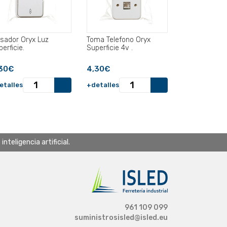
lsador Oryx Luz
Toma Telefono Oryx
erficie.
Superficie 4v .
30€
4,30€
etalles
+detalles
teligencia artificial.
961 109 099
suministrosisled@isled.eu