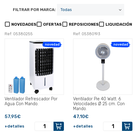
FILTRAR POR MARCA:
NOVEDADES
OFERTAS
REPOSICIONES
LIQUIDACIÓN
Ref: 05380255
Ref: 05380193
novedad
novedad
Ventilador Refrescador Por
Ventilador Pie 40 Watt. 6
Agua Con Mando.
Velocidades Ø 25 cm. Con
Mando.
57,95€
47,10€
+detalles
+detalles