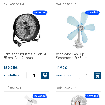
Ref: 05380167
Ref: 05380110
novedad
novedad
Ventilador Industrial Suelo Ø
Ventilador Con Clip
75 cm. Con Ruedas .
Sobremesa Ø 43 cm..
189,95€
11,90€
+detalles
+detalles
Ref: 05380111
Ref: 05380112
novedad
novedad