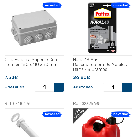
novedad
novedad
Caja Estanca Superfie Con
Nural 43 Masilla
Tornillos 150 x 110 x 70 mm..
Reconstructora De Metales
Barra 48 Gramos.
7,50€
26,80€
+detalles
+detalles
Ref: 04110476
Ref: 02325635
novedad
novedad