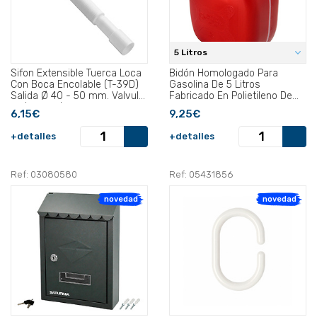
5 Litros
Sifon Extensible Tuerca Loca
Bidón Homologado Para
Con Boca Encolable (T-39D)
Gasolina De 5 Litros
Salida Ø 40 - 50 mm. Valvula
Fabricado En Polietileno De
1-1/2" y 1-1/4".
Alta Densidad..
6,15€
9,25€
+detalles
+detalles
Ref: 03080580
Ref: 05431856
novedad
novedad