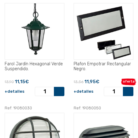
Farol Jardín Hexagonal Verde
Plafon Empotrar Rectangular
Suspendido.
Negro.
11,15€
11,95€
13,90
13,36
oferta
+detalles
+detalles
Ref: 19080030
Ref: 19080050