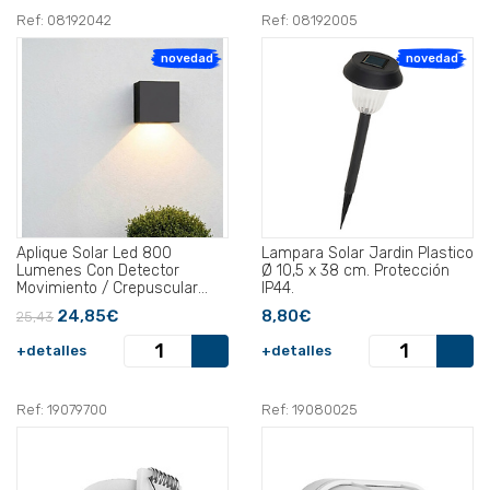
Ref: 08192042
Ref: 08192005
novedad
novedad
Aplique Solar Led 800
Lampara Solar Jardin Plastico
Lumenes Con Detector
Ø 10,5 x 38 cm. Protección
Movimiento / Crepuscular
IP44.
Protección IP65 .
24,85€
8,80€
25,43
+detalles
+detalles
Ref: 19079700
Ref: 19080025