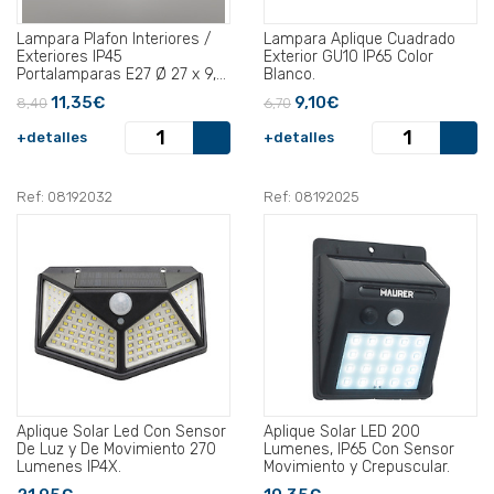
Lampara Plafon Interiores /
Lampara Aplique Cuadrado
Exteriores IP45
Exterior GU10 IP65 Color
Portalamparas E27 Ø 27 x 9,5
Blanco.
cm..
11,35€
9,10€
8,40
6,70
+detalles
+detalles
Ref: 08192032
Ref: 08192025
Aplique Solar Led Con Sensor
Aplique Solar LED 200
De Luz y De Movimiento 270
Lumenes, IP65 Con Sensor
Lumenes IP4X.
Movimiento y Crepuscular.