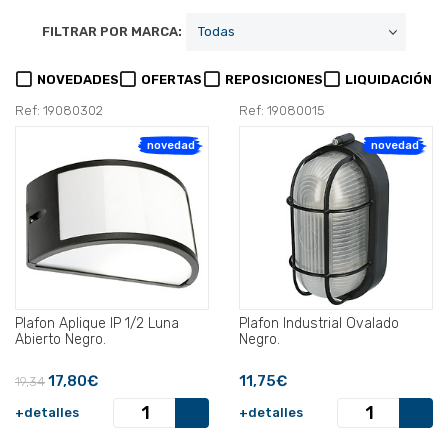
FILTRAR POR MARCA:
NOVEDADES
OFERTAS
REPOSICIONES
LIQUIDACIÓN
Ref: 19080302
Ref: 19080015
novedad
novedad
Plafon Aplique IP 1/2 Luna
Plafon Industrial Ovalado
Abierto Negro.
Negro.
17,80€
11,75€
19,34
+detalles
+detalles