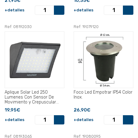
21,95€
10,35€
+detalles
+detalles
Ref: 08192030
Ref: 19079120
Aplique Solar Led 250
Foco Led Empotrar IP54 Color
Lumenes Con Sensor De
Inox.
Movimiento y Crepuscular
IP65.
19,95€
26,90€
+detalles
+detalles
Ref: 08193065
Ref: 19080095