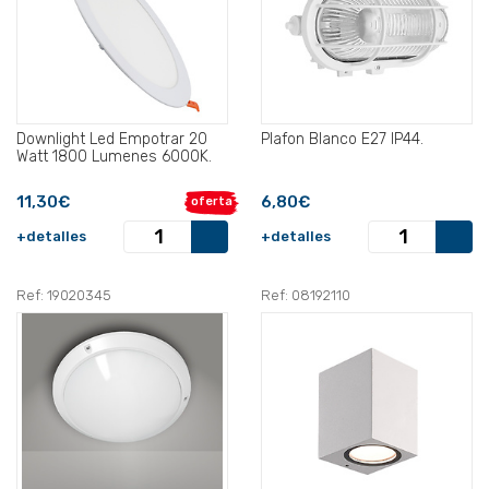
Downlight Led Empotrar 20
Plafon Blanco E27 IP44.
Watt 1800 Lumenes 6000K.
11,30€
6,80€
oferta
+detalles
+detalles
Ref: 19020345
Ref: 08192110